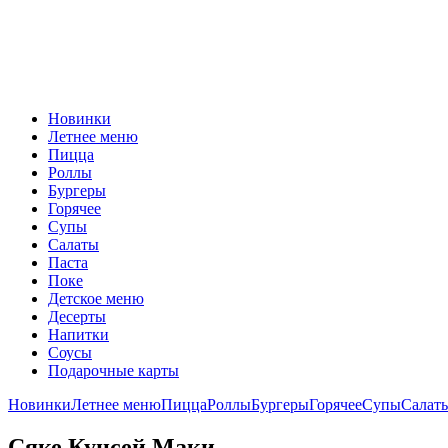
Новинки
Летнее меню
Пицца
Роллы
Бургеры
Горячее
Супы
Салаты
Паста
Поке
Детское меню
Десерты
Напитки
Соусы
Подарочные карты
Новинки
Летнее меню
Пицца
Роллы
Бургеры
Горячее
Супы
Салат
Сяке Кунсей Маки