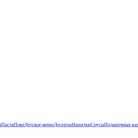
ы
Паста
Поке
Детское меню
Десерты
Напитки
Соусы
Подарочные ка