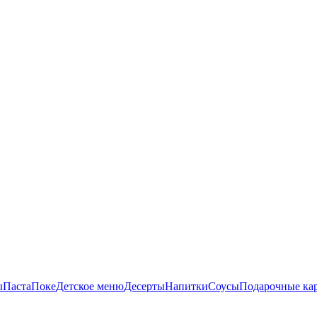
ы
Паста
Поке
Детское меню
Десерты
Напитки
Соусы
Подарочные ка