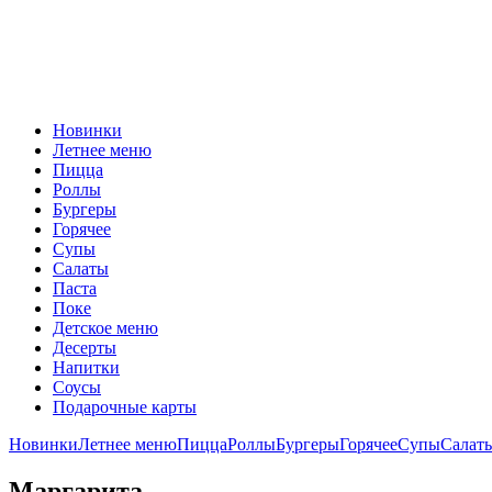
Новинки
Летнее меню
Пицца
Роллы
Бургеры
Горячее
Супы
Салаты
Паста
Поке
Детское меню
Десерты
Напитки
Соусы
Подарочные карты
Новинки
Летнее меню
Пицца
Роллы
Бургеры
Горячее
Супы
Салат
Маргарита