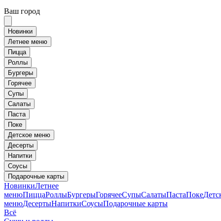
Ваш город
Новинки
Летнее меню
Пицца
Роллы
Бургеры
Горячее
Супы
Салаты
Паста
Поке
Детское меню
Десерты
Напитки
Соусы
Подарочные карты
Новинки
Летнее
меню
Пицца
Роллы
Бургеры
Горячее
Супы
Салаты
Паста
Поке
Детс
меню
Десерты
Напитки
Соусы
Подарочные карты
Всё