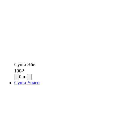
Суши Эби
100
₽
0
шт
Суши Унаги