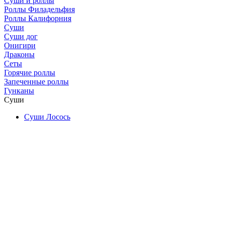
Суши и роллы
Роллы Филадельфия
Роллы Калифорния
Суши
Суши дог
Онигири
Драконы
Сеты
Горячие роллы
Запеченные роллы
Гунканы
Суши
Суши Лосось