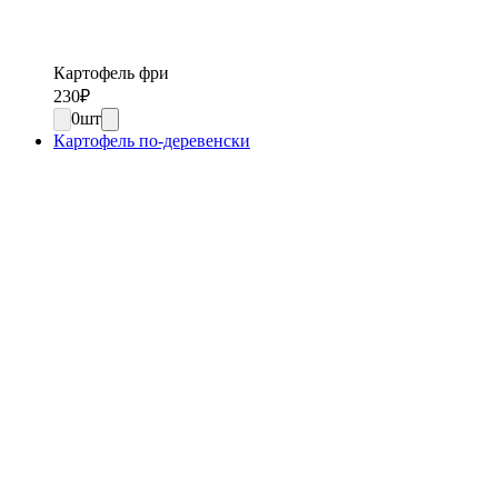
Картофель фри
230
₽
0
шт
Картофель по-деревенски